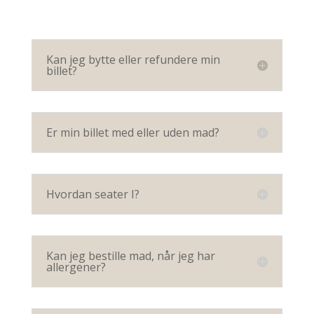
Kan jeg bytte eller refundere min
billet?
Er min billet med eller uden mad?
Hvordan seater I?
Kan jeg bestille mad, når jeg har
allergener?