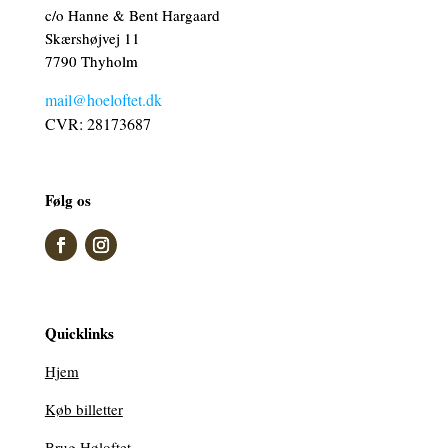
c/o Hanne & Bent Hargaard
Skærshøjvej 11
7790 Thyholm
mail@hoeloftet.dk
CVR: 28173687
Følg os
Quicklinks
Hjem
Køb billetter
Brug Høloftet