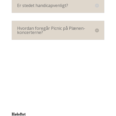
Er stedet handicapvenligt?
Hvordan foregår Picnic på Plænen-
koncerterne?
Høloftet