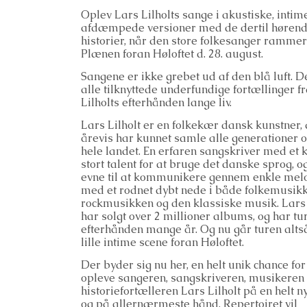
Oplev Lars Lilholts sange i akustiske, intim
afdæmpede versioner med de dertil høren
historier, når den store folkesanger rammer
Plænen foran Høloftet d. 28. august.
Sangene er ikke grebet ud af den blå luft. D
alle tilknyttede underfundige fortællinger f
Lilholts efterhånden lange liv.
Lars Lilholt er en folkekær dansk kunstner, 
årevis har kunnet samle alle generationer 
hele landet. En erfaren sangskriver med e
stort talent for at bruge det danske sprog, o
evne til at kommunikere gennem enkle mel
med et rodnet dybt nede i både folkemusikk
rockmusikken og den klassiske musik. Lars 
har solgt over 2 millioner albums, og har tur
efterhånden mange år. Og nu går turen altså
lille intime scene foran Høloftet.
Der byder sig nu her, en helt unik chance for
opleve sangeren, sangskriveren, musikeren
historiefortælleren Lars Lilholt på en helt 
og på allernærmeste hånd. Repertoiret vil