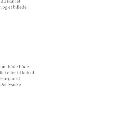
 du kan let
 og et billede.
, som både både
t eller til køb af
s Hargaard
Det fysiske