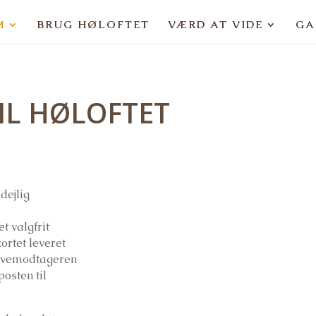
M
BRUG HØLOFTET
VÆRD AT VIDE
GA
IL HØLOFTET
 dejlig
t valgfrit
ortet leveret
 gavemodtageren
posten til