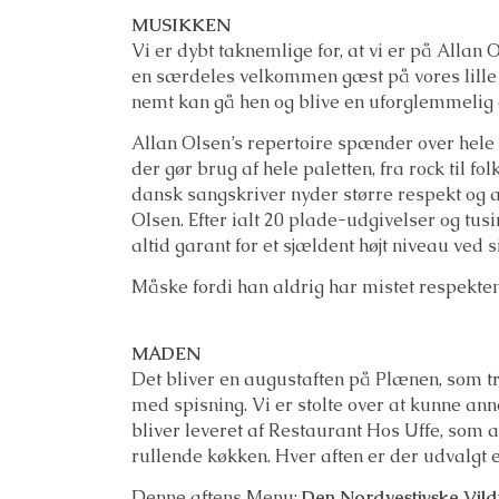
MUSIKKEN
Vi er dybt taknemlige for, at vi er på Allan O
en særdeles velkommen gæst på vores lille s
nemt kan gå hen og blive en uforglemmelig 
Allan Olsen’s repertoire spænder over hele
der gør brug af hele paletten,
fra rock til fo
dansk sangskriver nyder større respekt og 
Olsen. Efter ialt 20 plade-udgivelser og tusi
altid garant for et sjældent højt
niveau ved s
Måske fordi han aldrig har mistet respekte
MADEN
Det bliver en augustaften på Plænen, som tr
med spisning. Vi er stolte over at kunne an
bliver leveret af Restaurant Hos Uffe, som all
rullende køkken. Hver aften er der udvalgt 
Denne aftens Menu:
Den Nordvestjyske Vil