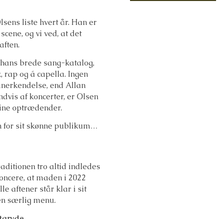
lsens liste hvert år. Han er
cene, og vi ved, at det
aften.
 hans brede sang-katalog,
lk, rap og á capella. Ingen
anerkendelse, end Allan
ndvis af koncerter, er Olsen
ine optrædender.
n for sit skønne publikum…
aditionen tro altid indledes
noncere, at maden i 2022
e aftener står klar i sit
en særlig menu.
dtgryde