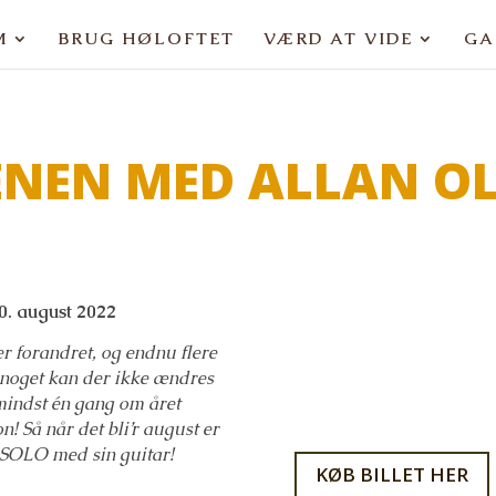
M
BRUG HØLOFTET
VÆRD AT VIDE
GA
ÆNEN MED ALLAN O
0. august 2022
er forandret, og endnu flere
g noget kan der ikke ændres
mindst én gang om året
n! Så når det bli’r august er
– SOLO med sin guitar!
KØB BILLET HER