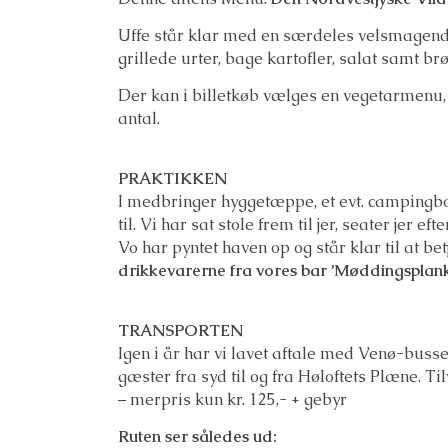
Uffe står klar med en særdeles velsmagende
grillede urter, bage kartofler, salat samt brø
Der kan i billetkøb vælges en vegetarmenu,
antal.
PRAKTIKKEN
I medbringer hyggetæppe, et evt. campingbor
til. Vi har sat stole frem til jer, seater jer eft
Vo har pyntet haven op og står klar til at b
drikkevarerne fra vores bar ’Møddingsplan
TRANSPORTEN
Igen i år har vi lavet aftale med Venø-buss
gæster fra syd til og fra Høloftets Plæne. T
– merpris kun kr. 125,- + gebyr
Ruten ser således ud: