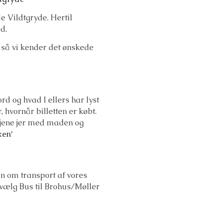
 Vildtgryde. Hertil
d.
 så vi kender det ønskede
d og hvad I ellers har lyst
er, hvornår billetten er købt.
etjene jer med maden og
ken’
en om transport af vores
ilvælg Bus til Brohus/Møller