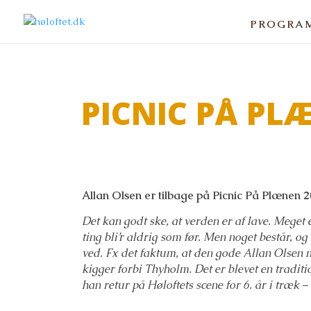
PROGRA
PICNIC PÅ PL
Allan Olsen er tilbage på Picnic På Plænen 2
Det kan godt ske, at verden er af lave. Meget 
ting bli’r aldrig som før. Men noget består, o
ved. Fx det faktum, at den gode Allan Olsen 
kigger forbi Thyholm. Det er blevet en traditio
han retur på Høloftets scene for 6. år i træk 