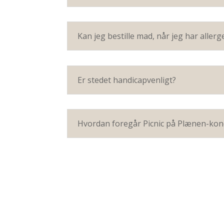
Kan jeg bestille mad, når jeg har aller
Er stedet handicapvenligt?
Hvordan foregår Picnic på Plænen-kon