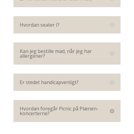
Hvordan seater I?
Kan jeg bestille mad, når jeg har
allergener?
Er stedet handicapvenligt?
Hvordan foregår Picnic på Plænen-
koncerterne?