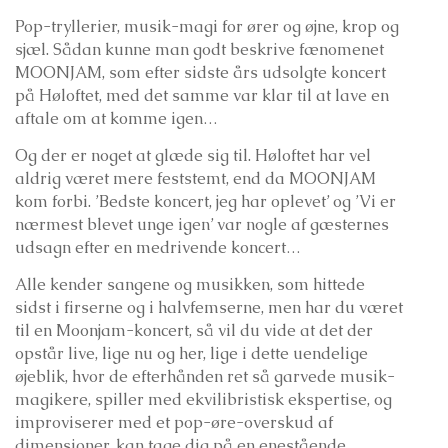
Pop-tryllerier, musik-magi for ører og øjne, krop og
sjæl. Sådan kunne man godt beskrive fænomenet
MOONJAM, som efter sidste års udsolgte koncert
på Høloftet, med det samme var klar til at lave en
aftale om at komme igen…
Og der er noget at glæde sig til. Høloftet har vel
aldrig været mere feststemt, end da MOONJAM
kom forbi. ’Bedste koncert, jeg har oplevet’ og ’Vi er
nærmest blevet unge igen’ var nogle af gæsternes
udsagn efter en medrivende koncert…
Alle kender sangene og musikken, som hittede
sidst i firserne og i halvfemserne, men har du været
til en Moonjam-koncert, så vil du vide at det der
opstår live, lige nu og her, lige i dette uendelige
øjeblik, hvor de efterhånden ret så garvede musik-
magikere, spiller med ekvilibristisk ekspertise, og
improviserer med et pop-øre-overskud af
dimensioner, kan tage dig på en enestående