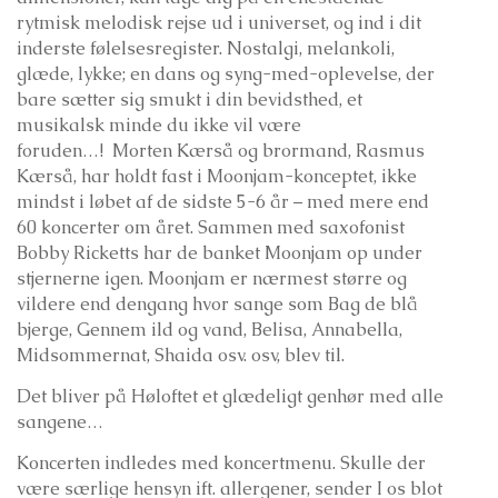
rytmisk melodisk rejse ud i universet, og ind i dit
inderste følelsesregister. Nostalgi, melankoli,
glæde, lykke; en dans og syng-med-oplevelse, der
bare sætter sig smukt i din bevidsthed, et
musikalsk minde du ikke vil være
foruden…! Morten Kærså og brormand, Rasmus
Kærså, har holdt fast i Moonjam-konceptet, ikke
mindst i løbet af de sidste 5-6 år – med mere end
60 koncerter om året. Sammen med saxofonist
Bobby Ricketts har de banket Moonjam op under
stjernerne igen. Moonjam er nærmest større og
vildere end dengang hvor sange som Bag de blå
bjerge, Gennem ild og vand, Belisa, Annabella,
Midsommernat, Shaida osv. osv, blev til.
Det bliver på Høloftet et glædeligt genhør med alle
sangene…
Koncerten indledes med koncertmenu. Skulle der
være særlige hensyn ift. allergener, sender I os blot