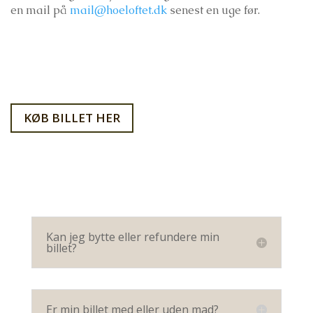
en mail på
mail@hoeloftet.dk
senest en uge før.
KØB BILLET HER
Kan jeg bytte eller refundere min
billet?
Er min billet med eller uden mad?