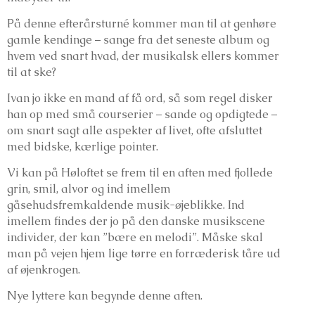
På denne efterårsturné kommer man til at genhøre
gamle kendinge – sange fra det seneste album og
hvem ved snart hvad, der musikalsk ellers kommer
til at ske?
Ivan jo ikke en mand af få ord, så som regel disker
han op med små courserier – sande og opdigtede –
om snart sagt alle aspekter af livet, ofte afsluttet
med bidske, kærlige pointer.
Vi kan på Høloftet se frem til en aften med fjollede
grin, smil, alvor og ind imellem
gåsehudsfremkaldende musik-øjeblikke. Ind
imellem findes der jo på den danske musikscene
individer, der kan ”bære en melodi”. Måske skal
man på vejen hjem lige tørre en forræderisk tåre ud
af øjenkrogen.
Nye lyttere kan begynde denne aften.