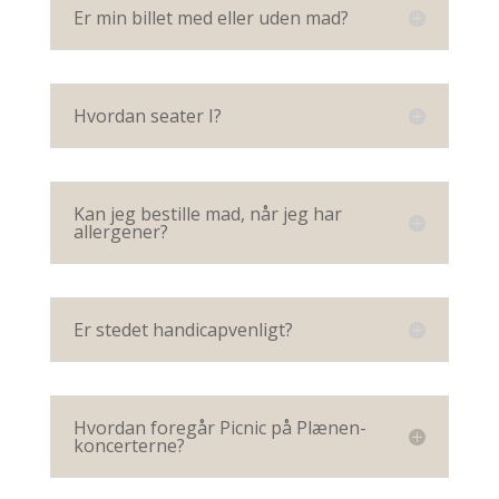
Er min billet med eller uden mad?
Hvordan seater I?
Kan jeg bestille mad, når jeg har
allergener?
Er stedet handicapvenligt?
Hvordan foregår Picnic på Plænen-
koncerterne?