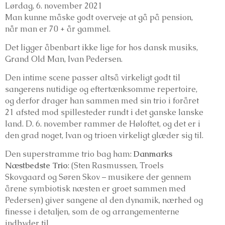
Lørdag, 6. november 2021
Man kunne måske godt overveje at gå på pension,
når man er 70 + år gammel.
Det ligger åbenbart ikke lige for hos dansk musiks,
Grand Old Man, Ivan Pedersen.
Den intime scene passer altså virkeligt godt til
sangerens nutidige og eftertænksomme repertoire,
og derfor drager han sammen med sin trio i foråret
21 afsted mod spillesteder rundt i det ganske lanske
land. D. 6. november rammer de Høloftet, og det er i
den grad noget, Ivan og trioen virkeligt glæder sig til.
Den superstramme trio bag ham:
Danmarks
Næstbedste Trio
: (Sten Rasmussen, Troels
Skovgaard og Søren Skov – musikere der gennem
årene symbiotisk næsten er groet sammen med
Pedersen) giver sangene al den dynamik, nærhed og
finesse i detaljen, som de og arrangementerne
indbyder til.