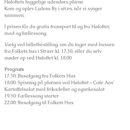
Høloftets hyggelige udendørs plæne
Kom og oplev Lydens By i sit es, når vi synger
sammen.
I prisen får du gratis transport til og fra Høloftet,
mad og fællessang.
Vælg ved billetbestilling, om du tager med bussen
fra Folkets hus i Struer kl. 17.30, eller du selv
møder op ved Høloftet kl. 18.00
Program
17.30: Busafgang fra Folkets Hus
18.00: Spisning på plænen ved Høloftet –
Cafe Aas’
Kartoffelsalat med frikadeller og agurkesalat
19.30: Fællessang starter
22.00: Busafgang til Folkets Hus